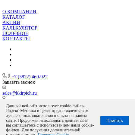
О КОМПАНИИ
КАТАЛОГ
АКЦИИ
КАЛЬКУЛЯТОР
ПОЛЕЗНОЕ
КОНТАКТЫ
+7 (3822) 469-922
Заказать звонок
sales@kkirpich.ru
Офис г. Томск, ул. Гоголя, 55, Завод: Томская область, пос.
Данный веб-сайт использует cookie-файлы,
Копылово, ул. Морозова, 2а
Яндекс.Метрика в целях предоставления вам
Политика конфиденциальности
лучшего пользовательского опыта на нашем
сайте. Продолжая использовать данный сайт,
Принять
вы соглашаетесь с использованием нами cookie-
файлов. Для получения дополнительной
информации см.
Политика Cookie
.