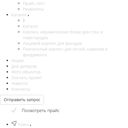
Прайс-лист
Реквизиты
Каталог
Каталог
Кирпич, керамические блоки для стен и
перегородок
Лицевой кирпич для фасадов
Полнотелый кирпич для печей, каминов и
фундамента
Акции
Для дилеров
Фото объектов
Скачать проект
Новости
Контакты
Отправить запрос
Посмотреть прайс
Томск